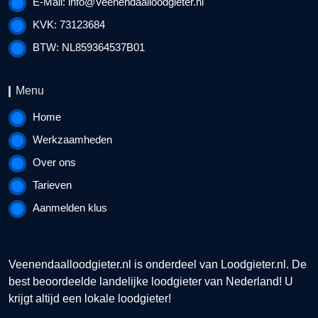
E-Mail:
info@Veenendaalloodgieter.nl
KVK: 73123684
BTW: NL859364537B01
Menu
Home
Werkzaamheden
Over ons
Tarieven
Aanmelden klus
Veenendaalloodgieter.nl is onderdeel van
Loodgieter.nl
. De
best beoordeelde landelijke loodgieter van Nederland! U
krijgt altijd een lokale loodgieter!